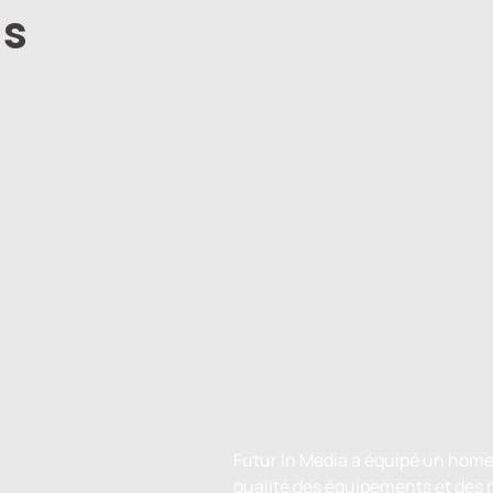
ns
Futur In Media a équipé un home 
qualité des équipements et des m