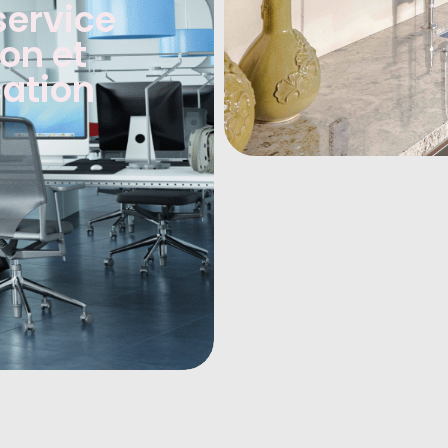
service
ion et
ation