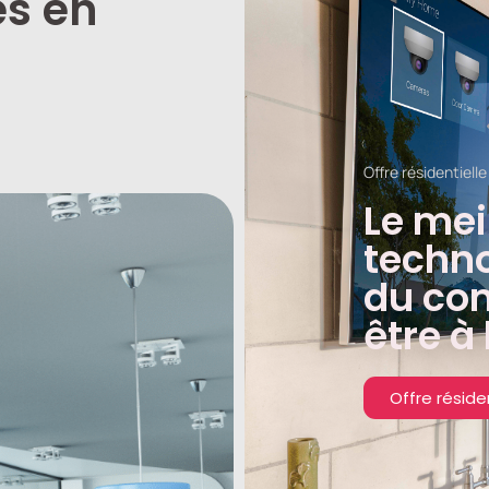
és en
Offre résidentielle
Le mei
techno
du con
être à
Offre réside